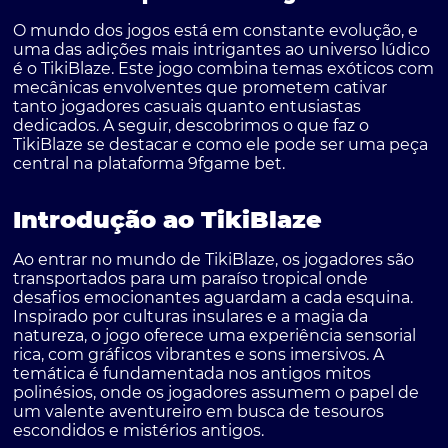
O mundo dos jogos está em constante evolução, e
uma das adições mais intrigantes ao universo lúdico
é o
TikiBlaze
. Este jogo combina temas exóticos com
mecânicas envolventes que prometem cativar
tanto jogadores casuais quanto entusiastas
dedicados. A seguir, descobrimos o que faz o
TikiBlaze se destacar e como ele pode ser uma peça
central na plataforma 9fgame bet.
Introdução ao TikiBlaze
Ao entrar no mundo de TikiBlaze, os jogadores são
transportados para um paraíso tropical onde
desafios emocionantes aguardam a cada esquina.
Inspirado por culturas insulares e a magia da
natureza, o jogo oferece uma experiência sensorial
rica, com gráficos vibrantes e sons imersivos. A
temática é fundamentada nos antigos mitos
polinésios, onde os jogadores assumem o papel de
um valente aventureiro em busca de tesouros
escondidos e mistérios antigos.