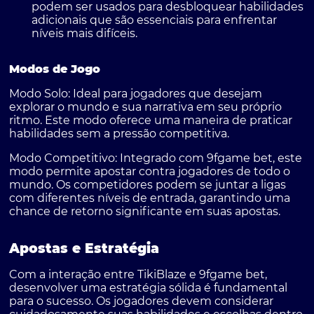
podem ser usados para desbloquear habilidades
adicionais que são essenciais para enfrentar
níveis mais difíceis.
Modos de Jogo
Modo Solo:
Ideal para jogadores que desejam
explorar o mundo e sua narrativa em seu próprio
ritmo. Este modo oferece uma maneira de praticar
habilidades sem a pressão competitiva.
Modo Competitivo:
Integrado com 9fgame bet, este
modo permite apostar contra jogadores de todo o
mundo. Os competidores podem se juntar a ligas
com diferentes níveis de entrada, garantindo uma
chance de retorno significante em suas apostas.
Apostas e Estratégia
Com a interação entre TikiBlaze e 9fgame bet,
desenvolver uma estratégia sólida é fundamental
para o sucesso. Os jogadores devem considerar