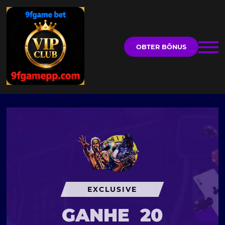
OBTER BÔNUS
EXCLUSIVE
GANHE
20