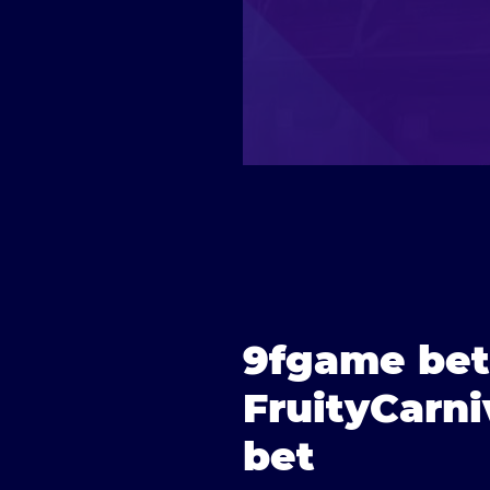
9fgame bet
FruityCarn
bet