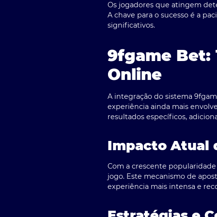
Os jogadores que atingem det
A chave para o sucesso é a pac
significativos.
9fgame Bet:
Online
A integração do sistema 9fgam
experiência ainda mais envolve
resultados específicos, adici
Impacto Atual 
Com a crescente popularidade 
jogo. Este mecanismo de apost
experiência mais intensa e re
Estratégias e 