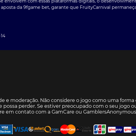
e envolvem com essas plataformas digitais, o desenvolvimento
 aposta da 9fgame bet, garante que FruityCarnival permaneç
-14
de e moderação. Não considere o jogo como uma forma d
 possa perder. Se estiver preocupado com o seu jogo ou 
tre em contato com a
GamCare
ou
GamblersAnonymou