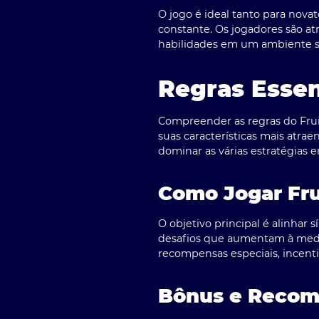
O jogo é ideal tanto para nov
constante. Os jogadores são a
habilidades em um ambiente se
Regras Essen
Compreender as regras do Fruit
suas características mais atr
dominar as várias estratégias e
Como Jogar Fru
O objetivo principal é alinhar
desafios que aumentam à medi
recompensas especiais, incent
Bônus e Recom