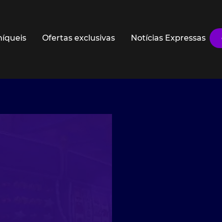
íqueis
Ofertas exclusivas
Notícias Expressas