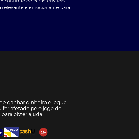
 contínuo de características
a relevante e emocionante para
e ganhar dinheiro e jogue
for afetado pelo jogo de
s
para obter ajuda.