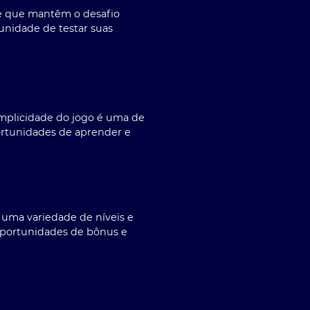
de que mantêm o desafio
unidade de testar suas
simplicidade do jogo é uma de
ortunidades de aprender e
 uma variedade de níveis e
oportunidades de bônus e